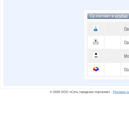
Су состоит в
клубах
Па
Па
Му
По
© 2026 ООО «Сеть городских порталов» ·
Реклама н