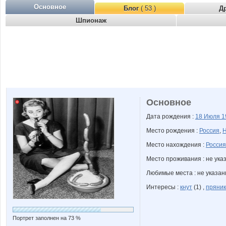
Основное
Блог
( 53 )
Д
Шпионаж
Основное
Дата рождения :
18 Июля
1
Место рождения :
Россия
,
Н
Место нахождения :
Россия
Место проживания : не ука
Любимые места : не указа
Интересы :
кнут
(1) ,
пряник
Портрет заполнен на 73 %