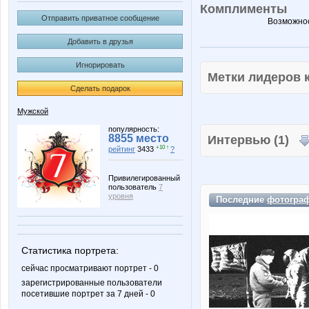
Комплименты
Отправить приватное сообщение
Возможнос
Добавить в друзья
Игнорировать
Метки лидеров
Сделать подарок
Мужской
популярность:
8855 место
Интервью (1)
+10 ↑
рейтинг
3433
?
Привилегированный
пользователь
7
уровня
Последние
фотогра
Статистика портрета:
сейчас просматривают портрет - 0
зарегистрированные пользователи
посетившие портрет за 7 дней - 0