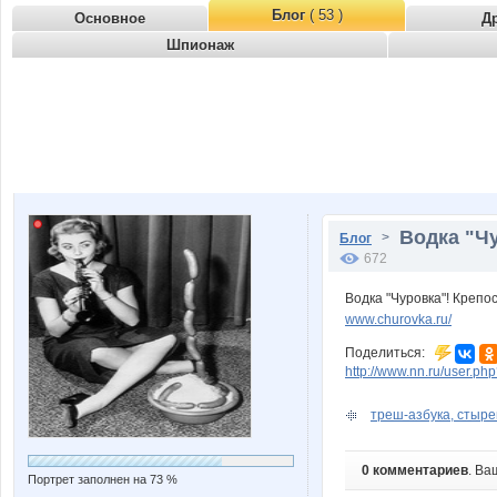
Блог
( 53 )
Основное
Д
Шпионаж
Водка "Чу
>
Блог
672
Водка "Чуровка"! Крепо
www.churovka.ru/
Поделиться:
http://www.nn.ru/user.
треш-азбука, стырен
0 комментариев
. Ва
Портрет заполнен на 73 %