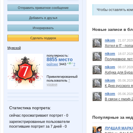
Отправить приватное сообщение
Чтобы оставлять ко
Добавить в друзья
Игнорировать
Новые записи в бл
Сделать подарок
nikom
21.07.202
Хотел в IT - поп
Мужской
nikom
18.07.202
популярность:
Полдневное лет
8855 место
+10 ↑
рейтинг
3443
?
nikom
08.07.202
Азбука для Бура
Привилегированный
nikom
05.06.202
пользователь
7
уровня
К Дню русского 
nikom
05.06.202
В связи с пмэф-
Статистика портрета:
сейчас просматривают портрет - 0
Популярные за не
зарегистрированные пользователи
посетившие портрет за 7 дней - 0
ЛУЧШАЯ МАРК