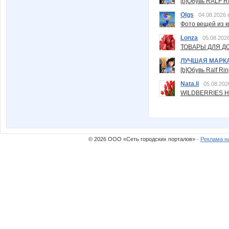
[b]Обувь RALF RI
Olgs
04.08.2026 
Фото вещей из ки
Lonza
05.08.2026
ТОВАРЫ ДЛЯ ДО
ЛУЧШАЯ МАРК
[b]Обувь Ralf Ri
Nata.li
05.08.202
WILDBERRIES Н
© 2026 ООО «Сеть городских порталов» ·
Реклама н