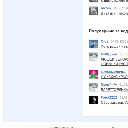
К Дню русского 
nikom
05.06.202
В связи с пмэф-
Популярные за не
Olgs
04.08.2026 
Фото вещей из ки
Мил@н@
31.07
ЛЮШЕ!!!!БЕЛО
НОВИНКИ,РАСП
комсомолочка
НУ КАКАЯ КРАСОТ
Мил@н@
01.08
ЕЛЛЕТТО!!!ДИК
Лана2212
31.07
Сбор заказов. Ve