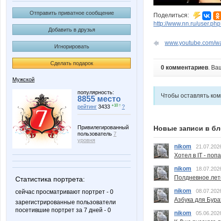
Отправить приватное сообщение
Поделиться:
http://www.nn.ru/user.
Добавить в друзья
www.youtube.com/w
Игнорировать
Сделать подарок
0 комментариев
. Ва
Мужской
популярность:
Чтобы оставлять ко
8855 место
+10 ↑
рейтинг
3433
?
Новые записи в бл
Привилегированный
пользователь
7
уровня
nikom
21.07.202
Хотел в IT - поп
nikom
18.07.202
Полдневное лет
Статистика портрета:
nikom
08.07.202
сейчас просматривают портрет - 0
Азбука для Бура
зарегистрированные пользователи
посетившие портрет за 7 дней - 0
nikom
05.06.202